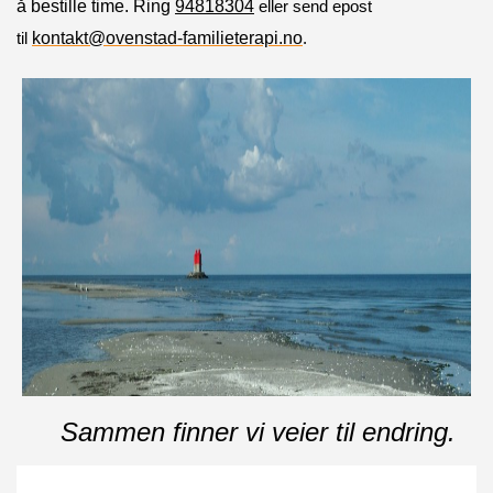
å bestille time. Ring
94818304
eller send epost
til
kontakt@ovenstad-familieterapi.no
.
Sammen finner vi veier til endring.