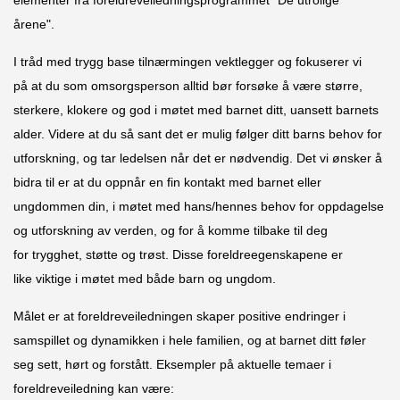
årene".
I tråd med trygg base tilnærmingen vektlegger og fokuserer vi
på at du som omsorgsperson alltid bør forsøke å være større,
sterkere, klokere og god i møtet med barnet ditt, uansett barnets
alder. Videre at du så sant det er mulig følger ditt barns behov for
utforskning, og tar ledelsen når det er nødvendig. Det vi ønsker å
bidra til er at du oppnår en fin kontakt med barnet eller
ungdommen din, i møtet med hans/hennes behov for oppdagelse
og utforskning av verden, og for å komme tilbake til deg
for trygghet, støtte og trøst. Disse foreldreegenskapene er
like viktige i møtet med både barn og ungdom.
Målet er at foreldreveiledningen skaper positive endringer i
samspillet og dynamikken i hele familien, og at barnet ditt føler
seg sett, hørt og forstått. Eksempler på aktuelle temaer i
foreldreveiledning kan være: