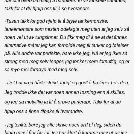
har blitt overkommelig å håndtere. Vi vil fortsette sammen,
takk for at du hjalp oss til å se hverandre.
-
Tusen takk for god hjelp til å bryte tankemønstre,
tankemønstre som nesten ødelagte meg uten at jeg selv så
noen vei ut av tungsinnet. Du fikk meg til å se at det finnes
alternative måter jeg kan forholde meg til tanker og følelser
på. Alle andre var perfekte, bare ikke jeg. Nå er jeg ikke så
streng med meg selv lenger, jeg tenker mere fornuftig, og er
så mye mer fornøyd med meg selv.
- Det har vært både sterkt, tungt og godt å ha timer hos deg.
Jeg trodde ikke det var noen annen løsning enn å skilles,
og jeg sa motvillig ja til å prøve parterapi. Takk for at du
hjalp oss å finne tilbake til hverandre.
Jeg tenkte bare jeg ville skrive noen ord til deg, siden du
-
hjalp meg i fjor før jul. Jeg har klart å komme meg ut og jeg