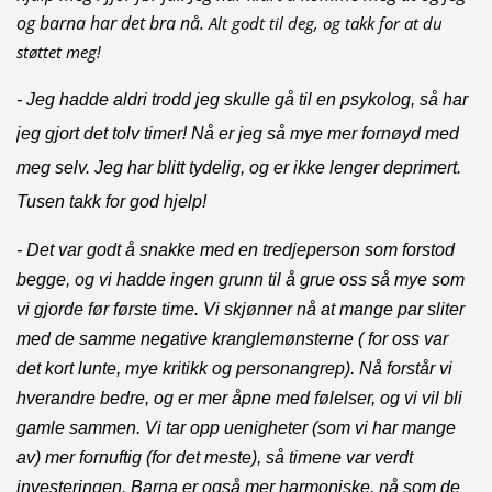
og barna har det bra nå.
Alt godt til deg, og takk for at du
støttet meg!
-
Jeg hadde aldri trodd jeg skulle gå til en psykolog, så har
jeg gjort det tolv timer! Nå er jeg så mye mer fornøyd med
meg selv. Jeg har blitt tydelig, og er ikke lenger deprimert.
Tusen takk for god hjelp!
- Det var godt å snakke med en tredjeperson som forstod
begge, og vi hadde ingen grunn til å grue oss så mye som
vi gjorde før første time. Vi skjønner nå at mange par sliter
med de samme negative kranglemønsterne ( for oss var
det kort lunte, mye kritikk og personangrep). Nå forstår vi
hverandre bedre, og er mer åpne med følelser, og vi vil bli
gamle sammen. Vi tar opp uenigheter (som vi har mange
av) mer fornuftig (for det meste), så timene var verdt
investeringen. Barna er også mer harmoniske, nå som de