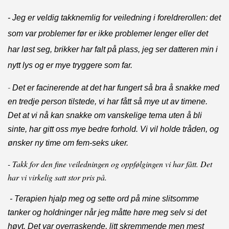
- Jeg er veldig takknemlig for veiledning i foreldrerollen: det
som var problemer før er ikke problemer lenger eller det
har løst seg, brikker har falt på plass, jeg ser datteren min i
nytt lys og er mye tryggere som far.
-
Det er facinerende at det har fungert så bra å snakke med
en tredje person tilstede, vi har fått så mye ut av timene.
Det at vi nå kan snakke om vanskelige tema uten å bli
sinte, har gitt oss mye bedre forhold. Vi vil holde tråden, og
ønsker ny time om fem-seks uker.
- Takk for den fine veiledningen og oppfølgingen vi har fått. Det
har vi virkelig satt stor pris på.
- T
erapien hjalp meg og sette ord på mine slitsomme
tanker og holdninger når jeg måtte høre meg selv si det
høyt. Det var overraskende, litt skremmende men mest